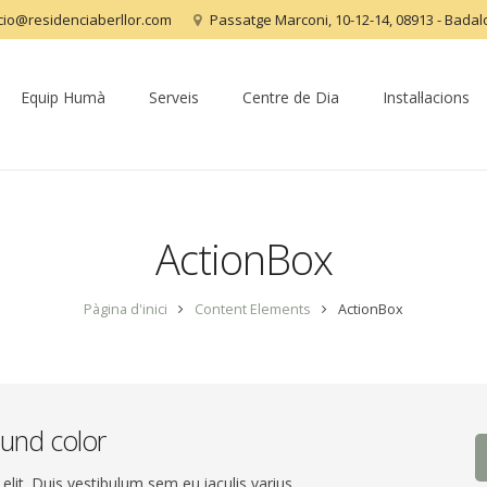
acio@residenciaberllor.com
Passatge Marconi, 10-12-14, 08913 - Bada
Equip Humà
Serveis
Centre de Dia
Instal·lacions
ActionBox
Pàgina d'inici
Content Elements
ActionBox
ound color
lit. Duis vestibulum sem eu iaculis varius.