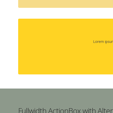
Lorem ipsum 
Fullwidth ActionBox with Alt