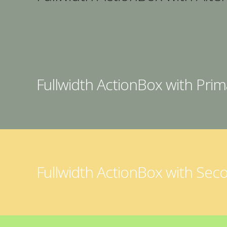
Fullwidth ActionBox with Pri
Fullwidth ActionBox with Sec