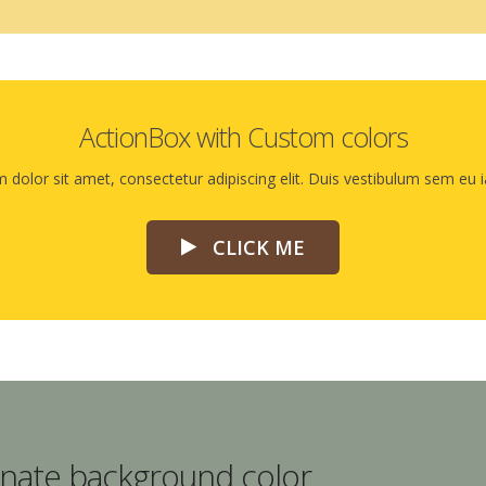
ActionBox with Custom colors
dolor sit amet, consectetur adipiscing elit. Duis vestibulum sem eu ia
CLICK ME
ernate background color