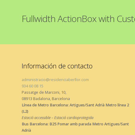
Fullwidth ActionBox with Cus
Información de contacto
administracio@residenciaberllor.com
934 60 08 15
Passatge de Marconi, 10,
08913 Badalona, Barcelona
Línea de Metro Barcelona: Artigues/Sant Adrià Metro línea 2
(L2)
Estació accessible – Estació cardioprotegida
Bus Barcelona: B25 Pomar amb parada Metro Artigues/Sant
Adrià