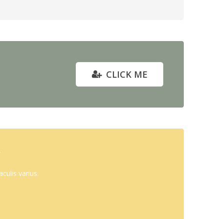
CLICK ME
culis varius.