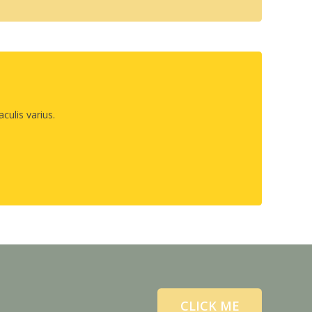
culis varius.
CLICK ME