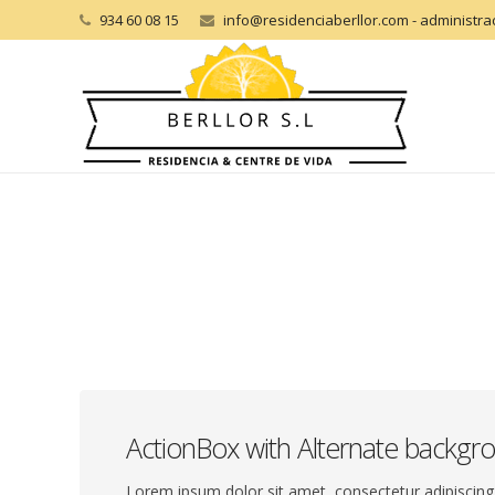
934 60 08 15
info@residenciaberllor.com - administr
ActionBox with Alternate backgr
Lorem ipsum dolor sit amet, consectetur adipiscing e