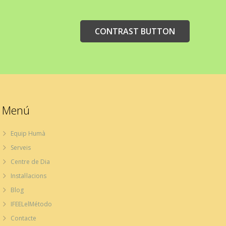
CONTRAST BUTTON
Menú
Equip Humà
Serveis
Centre de Dia
Instal·lacions
Blog
IFEELelMétodo
Contacte