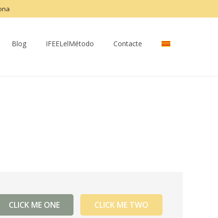
lona
Blog
IFEELelMétodo
Contacte
CLICK ME ONE
CLICK ME TWO