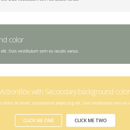
nd color
lit. Duis vestibulum sem eu iaculis varius.
ActionBox with Secondary background color
dolor sit amet, consectetur adipiscing elit. Duis vestibulum sem eu ia
CLICK ME ONE
CLICK ME TWO