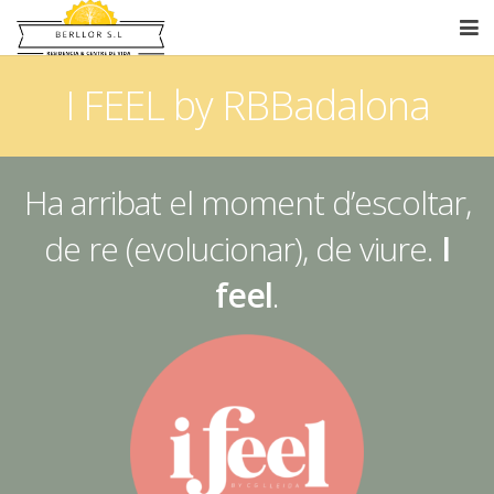
Equip Humà
I FEEL by RBBadalona
Serveis
Centre de Dia
Ha arribat el moment d’escoltar,
Instal·lacions
de re (evolucionar), de viure.
I
Blog
feel
.
IFEELelMétodo
Contacte