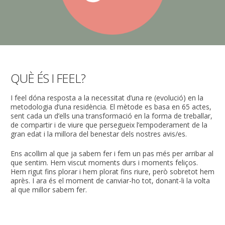
QUÈ ÉS I FEEL?
I feel dóna resposta a la necessitat d’una re (evolució) en la
metodologia d’una residència. El mètode es basa en 65 actes,
sent cada un d’ells una transformació en la forma de treballar,
de compartir i de viure que persegueix l’empoderament de la
gran edat i la millora del benestar dels nostres avis/es.
Ens acollim al que ja sabem fer i fem un pas més per arribar al
que sentim. Hem viscut moments durs i moments feliços.
Hem rigut fins plorar i hem plorat fins riure, però sobretot hem
après. I ara és el moment de canviar-ho tot, donant-li la volta
al que millor sabem fer.