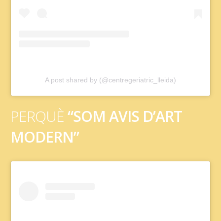
A post shared by (@centregeriatric_lleida)
PERQUÈ
“SOM AVIS D’ART
MODERN”