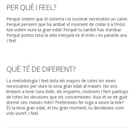
PER QUÈ I FEEL?
Perquè creiem que el sistema i la societat necessiten un canvi.
Perquè pensem que ha arribat el moment de cridar-li a l’món:
Així volem viure la gran edat! Perquè tu també has d’arribar.
Perquè portes tota la vida menjant-te el món i no pararàs ara.
I feel.
QUÈ TÉ DE DIFERENT?
La metodologia I feel dota els majors de totes les eines
necessàries per viure la seva gran edat al màxim. No ens
limitem a tenir cura d’ells: els inspierm, motivem i fem partícips
de totes les decisions que els concerneixen. Avui et ve de gust
dormir cinc minuts més? Prefereixes fer ioga a veure la tele?
És la teva gran edat, el teu gran moment, tu decideixes com
vols viure’l. I feel.