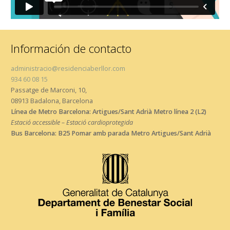
Información de contacto
administracio@residenciaberllor.com
934 60 08 15
Passatge de Marconi, 10,
08913 Badalona, Barcelona
Línea de Metro Barcelona: Artigues/Sant Adrià Metro línea 2 (L2)
Estació accessible – Estació cardioprotegida
Bus Barcelona: B25 Pomar amb parada Metro Artigues/Sant Adrià