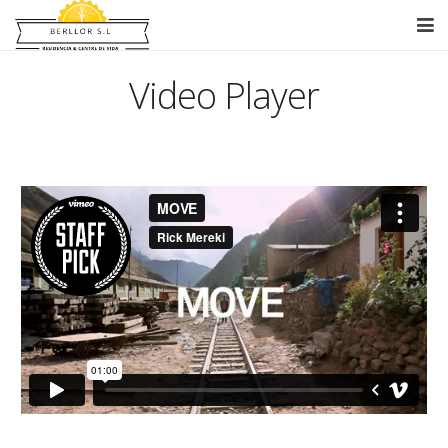
Equip Humà
Video Player
Serveis
Ratio 16:9
Centre de Dia
Instal·lacions
Blog
IFEELelMétodo
Contacte
Ratio 21:9